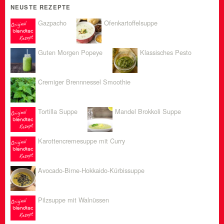
NEUSTE REZEPTE
Gazpacho
Ofenkartoffelsuppe
Guten Morgen Popeye
Klassisches Pesto
Cremiger Brennnessel Smoothie
Tortilla Suppe
Mandel Brokkoli Suppe
Karottencremesuppe mit Curry
Avocado-Birne-Hokkaido-Kürbissuppe
Pilzsuppe mit Walnüssen