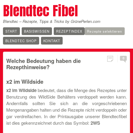
Blendtec Fibel
Blendtec – Rezepte, Tipps & Tricks by GrünePerlen.com
START
BASISWISSEN
REZEPTINDEX
Rezepte selektieren
BLENDTEC SHOP
KONTAKT
0
Welche Bedeutung haben die
Rezepthinweise?
x2 im Wildside
x2 im Wildside
bedeutet, dass die Menge des Rezeptes unter
Benutzung des WildSide Behälters verdoppelt werden kann.
Andernfalls sollten Sie sich an die vorgeschriebenen
Mengenangaben halten und die Rezepte nicht verdoppeln oder
gar verdreifachen. In der Printausgabe unserer Blendtecfibel
ist dies gekennzeichnet durch das Symbol:
2WS