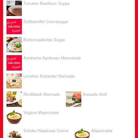
Tomaten Basilikum Suppe
Süßkartoffel Cremesuppe
Butternusskürbis Suppe
Asiatische Aprikosen Marmelade
Limetten Koriander Marinade
Rindfleisch Marinade
Avocado Aioli
Vegane Mayonnaise
Schoko Haselnuss Creme
Mayonnaise