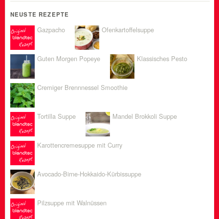
NEUSTE REZEPTE
Gazpacho
Ofenkartoffelsuppe
Guten Morgen Popeye
Klassisches Pesto
Cremiger Brennnessel Smoothie
Tortilla Suppe
Mandel Brokkoli Suppe
Karottencremesuppe mit Curry
Avocado-Birne-Hokkaido-Kürbissuppe
Pilzsuppe mit Walnüssen