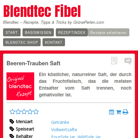
Blendtec Fibel
Blendtec – Rezepte, Tipps & Tricks by GrünePerlen.com
START
BASISWISSEN
REZEPTINDEX
Rezepte selektieren
BLENDTEC SHOP
KONTAKT
off
Beeren-Trauben Saft
Ein köstlicher, naturreiner Saft, der durch
das Fruchtfleisch, das die meisten
Entsafter vom Saft trennen, noch
gehaltvoller ist.
Menüart
Getränke
Speiseart
Vollwertsäfte
Behälter
FourSide Jar
,
WildSide Jar