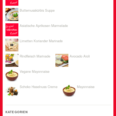
Butternusskürbis Suppe
Asiatische Aprikosen Marmelade
Limetten Koriander Marinade
Rindfleisch Marinade
Avocado Aioli
Vegane Mayonnaise
Schoko Haselnuss Creme
Mayonnaise
KATEGORIEN