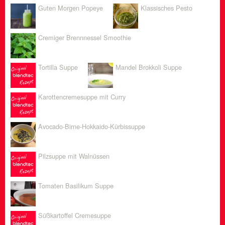
Guten Morgen Popeye
Klassisches Pesto
Cremiger Brennnessel Smoothie
Tortilla Suppe
Mandel Brokkoli Suppe
Karottencremesuppe mit Curry
Avocado-Birne-Hokkaido-Kürbissuppe
Pilzsuppe mit Walnüssen
Tomaten Basilikum Suppe
Süßkartoffel Cremesuppe