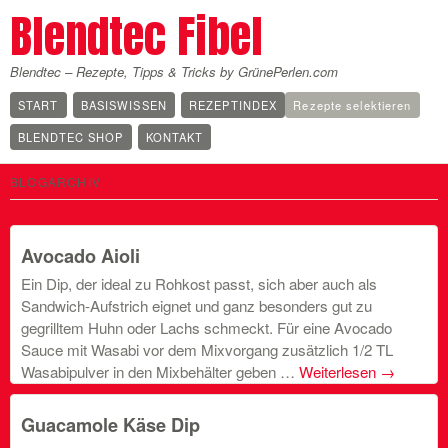
Blendtec Fibel
Blendtec – Rezepte, Tipps & Tricks by GrünePerlen.com
START
BASISWISSEN
REZEPTINDEX
Rezepte selektieren
BLENDTEC SHOP
KONTAKT
BLOGARCHIV
Avocado Aioli
Ein Dip, der ideal zu Rohkost passt, sich aber auch als
Sandwich-Aufstrich eignet und ganz besonders gut zu
gegrilltem Huhn oder Lachs schmeckt. Für eine Avocado
Sauce mit Wasabi vor dem Mixvorgang zusätzlich 1/2 TL
Wasabipulver in den Mixbehälter geben …
Weiterlesen
→
Guacamole Käse Dip