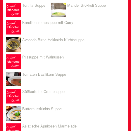
Tortilla Suppe
Mandel Brokkoli Suppe
Karottencremesuppe mit Curry
Avocado-Birne-Hokkaido-Kürbissuppe
Pilzsuppe mit Walnüssen
Tomaten Basilikum Suppe
Süßkartoffel Cremesuppe
Butternusskürbis Suppe
Asiatische Aprikosen Marmelade