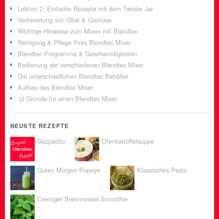
Lektion 2: Einfache Rezepte mit dem Twister Jar
Vorbereitung von Obst & Gemüse
Wichtige Hinweise zum Mixen mit Blendtec
Reinigung & Pflege Ihres Blendtec Mixer
Blendtec Programme & Geschwindigkeiten
Bedienung der verschiedenen Blendtec Mixer
Die unterschiedlichen Blendtec Behälter
Aufbau des Blendtec Mixer
12 Gründe für einen Blendtec Mixer
NEUSTE REZEPTE
Gazpacho
Ofenkartoffelsuppe
Guten Morgen Popeye
Klassisches Pesto
Cremiger Brennnessel Smoothie