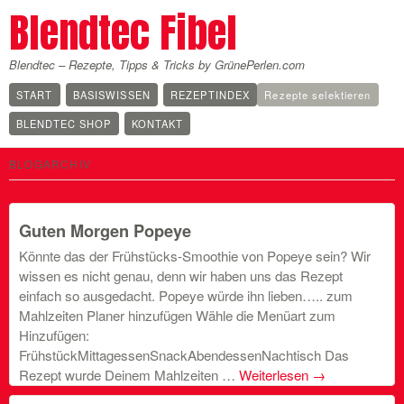
Blendtec Fibel
Blendtec – Rezepte, Tipps & Tricks by GrünePerlen.com
START
BASISWISSEN
REZEPTINDEX
Rezepte selektieren
BLENDTEC SHOP
KONTAKT
BLOGARCHIV
Guten Morgen Popeye
Könnte das der Frühstücks-Smoothie von Popeye sein? Wir
wissen es nicht genau, denn wir haben uns das Rezept
einfach so ausgedacht. Popeye würde ihn lieben….. zum
Mahlzeiten Planer hinzufügen Wähle die Menüart zum
Hinzufügen:
FrühstückMittagessenSnackAbendessenNachtisch Das
Rezept wurde Deinem Mahlzeiten …
Weiterlesen
→