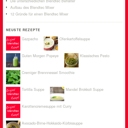
Die unterschiedlichen Blendtec Behälter
Aufbau des Blendtec Mixer
12 Gründe für einen Blendtec Mixer
NEUSTE REZEPTE
Gazpacho
Ofenkartoffelsuppe
Guten Morgen Popeye
Klassisches Pesto
Cremiger Brennnessel Smoothie
Tortilla Suppe
Mandel Brokkoli Suppe
Karottencremesuppe mit Curry
Avocado-Birne-Hokkaido-Kürbissuppe