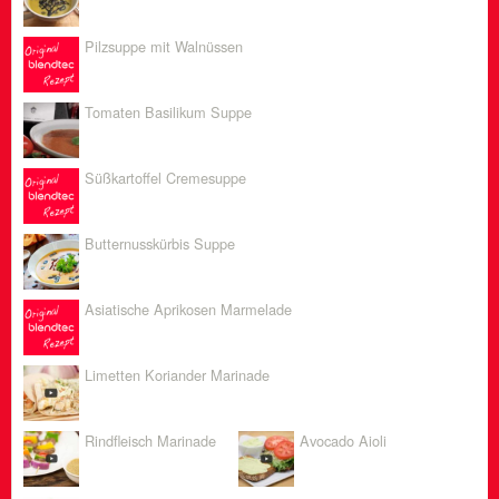
Pilzsuppe mit Walnüssen
Tomaten Basilikum Suppe
Süßkartoffel Cremesuppe
Butternusskürbis Suppe
Asiatische Aprikosen Marmelade
Limetten Koriander Marinade
Rindfleisch Marinade
Avocado Aioli