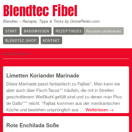
Blendtec Fibel
Blendtec – Rezepte, Tipps & Tricks by GrünePerlen.com
START
BASISWISSEN
REZEPTINDEX
Rezepte selektieren
BLENDTEC SHOP
KONTAKT
BLOGARCHIV
Limetten Koriander Marinade
Diese Marinade passt fantastisch zu Fajitas*. Man kann sie
aber auch über Fisch-Tacos** träufeln, die mit in Streifen
geschnittenem Weißkohl gefüllt sind und zu denen man Pico
de Gallo*** reicht. *Fajitas kommen aus der mexikanischen
Küche und bestehen ursprünglich aus …
Weiterlesen
→
Rote Enchilada Soße