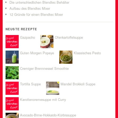
Die unterschiedlichen Blendtec Behälter
Aufbau des Blendtec Mixer
12 Gründe für einen Blendtec Mixer
NEUSTE REZEPTE
Gazpacho
Ofenkartoffelsuppe
Guten Morgen Popeye
Klassisches Pesto
Cremiger Brennnessel Smoothie
Tortilla Suppe
Mandel Brokkoli Suppe
Karottencremesuppe mit Curry
Avocado-Birne-Hokkaido-Kürbissuppe