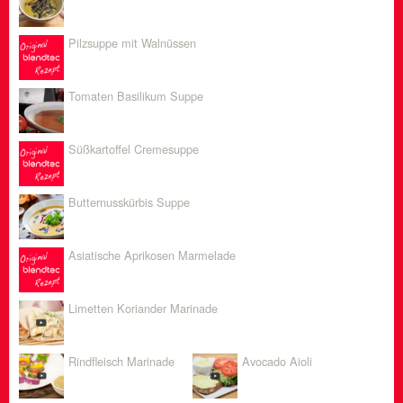
Pilzsuppe mit Walnüssen
Tomaten Basilikum Suppe
Süßkartoffel Cremesuppe
Butternusskürbis Suppe
Asiatische Aprikosen Marmelade
Limetten Koriander Marinade
Rindfleisch Marinade
Avocado Aioli