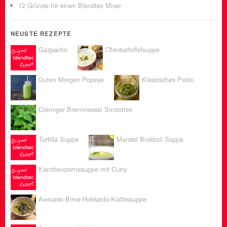
12 Gründe für einen Blendtec Mixer
NEUSTE REZEPTE
Gazpacho
Ofenkartoffelsuppe
Guten Morgen Popeye
Klassisches Pesto
Cremiger Brennnessel Smoothie
Tortilla Suppe
Mandel Brokkoli Suppe
Karottencremesuppe mit Curry
Avocado-Birne-Hokkaido-Kürbissuppe