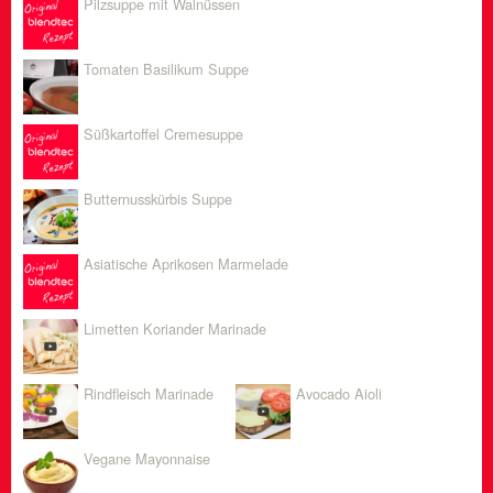
Pilzsuppe mit Walnüssen
Tomaten Basilikum Suppe
Süßkartoffel Cremesuppe
Butternusskürbis Suppe
Asiatische Aprikosen Marmelade
Limetten Koriander Marinade
Rindfleisch Marinade
Avocado Aioli
Vegane Mayonnaise