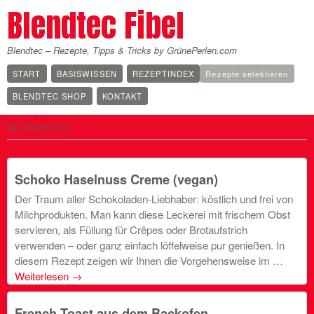
Blendtec Fibel
Blendtec – Rezepte, Tipps & Tricks by GrünePerlen.com
START
BASISWISSEN
REZEPTINDEX
Rezepte selektieren
BLENDTEC SHOP
KONTAKT
BLOGARCHIV
Schoko Haselnuss Creme (vegan)
Der Traum aller Schokoladen-Liebhaber: köstlich und frei von
Milchprodukten. Man kann diese Leckerei mit frischem Obst
servieren, als Füllung für Crêpes oder Brotaufstrich
verwenden – oder ganz einfach löffelweise pur genießen. In
diesem Rezept zeigen wir Ihnen die Vorgehensweise im …
Weiterlesen
→
French Toast aus dem Backofen